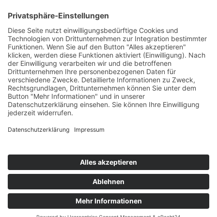
Adresse
Josef-Helfrich-Str. 15 – 17
97789 Oberleichtersbach
Telefon
09741 – 930 993 0
Tel.
Fax 09741 – 930 993 99
E-Mail
infos@crushers.de
Umsetzung und Design
Wild Media GmbH